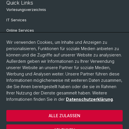
Quick Links
Vorlesungsverzeichnis
IT Services
Online Services
Personensuche
Wir verwenden Cookies, um Inhalte und Anzeigen zu
personalisieren, Funktionen für soziale Medien anbieten zu
PhD Programm
können und die Zugriffe auf unserer Website zu analysieren.
Außerdem geben wir Informationen zu Ihrer Verwendung
Dokumente & Links
unserer Website an unsere Partner für soziale Medien,
News & Events
Werbung und Analysen weiter. Unsere Partner führen diese
Informationen möglicherweise mit weiteren Daten zusammen,
die Sie ihnen bereitgestellt haben oder die sie im Rahmen
Ihrer Nutzung der Dienste gesammelt haben. Weitere
© Universität Basel
Informationen finden Sie in der
Datenschutzerklärung
.
Datenschutzerklärung
Philosophisch-Historische Fakultät
ALLE ZULASSEN
Home
Impressum