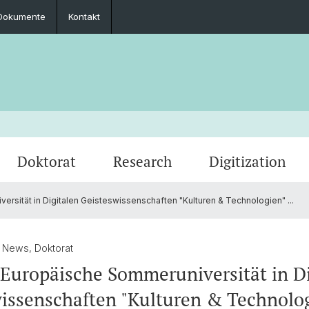
Dokumente
Kontakt
Doktorat
Research
Digitization
ersität in Digitalen Geisteswissenschaften "Kulturen & Technologien" ...
Zusammenarbeit
Seminar-, Masterarbeit & Masterprüfung
Promovierte
Archivierte Events
Impre
Prakti
PhD & 
Fachgruppe
/ News, Doktorat
 Europäische Sommeruniversität in Di
issenschaften "Kulturen & Technolo