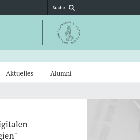
Suche
Aktuelles
Alumni
ssum
kum
PostDoc Association
gitalen
gien"