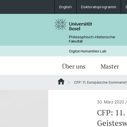
English
Doktoratsprogramm
Philosophisch-Historische
Fakultät
Digital Humanities Lab
Über uns
Master
CFP: 11. Europäische Sommeruniv
Personen
Willkommen
Projekte von Doktoranden
Archivierte News
Dokumente & Links
Aktuelles
30. März 2020
CFP: 11.
Geistesw