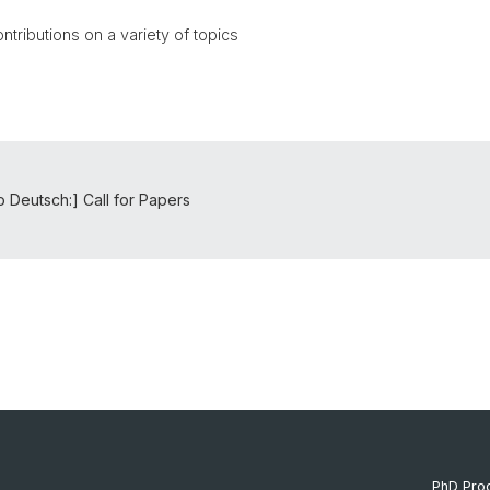
ributions on a variety of topics
o Deutsch:] Call for Papers
PhD Pr