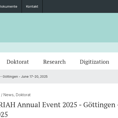
Dokumente
Kontakt
Doktorat
Research
Digitization
- Göttingen - June 17-20, 2025
Zusammenarbeit
Seminar-, Masterarbeit & Masterprüfung
Promovierte
Archivierte Events
Impre
Prakti
PhD & 
Fachgruppe
5
/ News, Doktorat
IAH Annual Event 2025 - Göttingen 
025