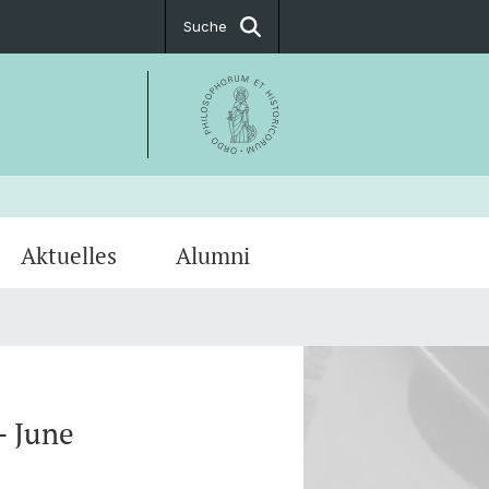
Suche
Aktuelles
Alumni
ssum
kum
PostDoc Association
- June