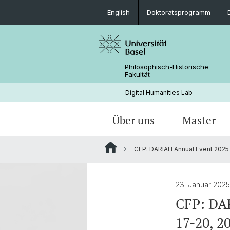
English
Doktoratsprogramm
Philosophisch-Historische
Fakultät
Digital Humanities Lab
Über uns
Master
CFP: DARIAH Annual Event 2025 
Personen
Willkommen
Projekte von Doktoranden
Archivierte News
Dokumente & Links
Aktuelles
23. Januar 202
CFP: DAR
17-20, 2