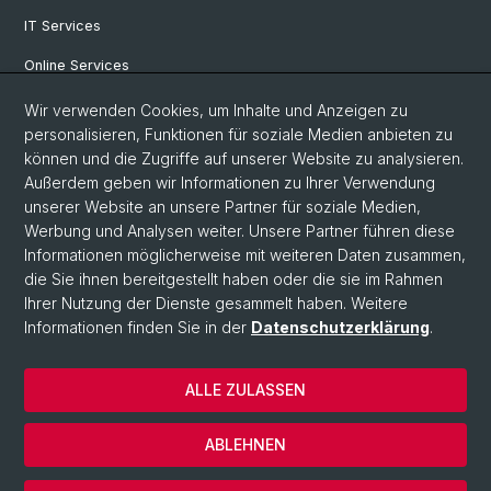
IT Services
Online Services
Personensuche
Wir verwenden Cookies, um Inhalte und Anzeigen zu
personalisieren, Funktionen für soziale Medien anbieten zu
PhD Programm
können und die Zugriffe auf unserer Website zu analysieren.
Außerdem geben wir Informationen zu Ihrer Verwendung
Dokumente & Links
unserer Website an unsere Partner für soziale Medien,
News & Events
Werbung und Analysen weiter. Unsere Partner führen diese
Informationen möglicherweise mit weiteren Daten zusammen,
die Sie ihnen bereitgestellt haben oder die sie im Rahmen
Ihrer Nutzung der Dienste gesammelt haben. Weitere
© Universität Basel
Informationen finden Sie in der
Datenschutzerklärung
.
Datenschutzerklärung
Philosophisch-Historische Fakultät
ALLE ZULASSEN
Home
Impressum
ABLEHNEN
Kontakt & Öffnungszeiten
Cookies