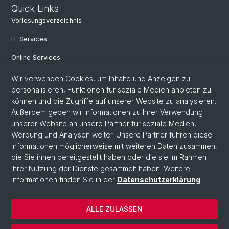
Quick Links
Vorlesungsverzeichnis
IT Services
Online Services
Personensuche
Wir verwenden Cookies, um Inhalte und Anzeigen zu
personalisieren, Funktionen für soziale Medien anbieten zu
PhD Programm
können und die Zugriffe auf unserer Website zu analysieren.
Außerdem geben wir Informationen zu Ihrer Verwendung
Dokumente & Links
unserer Website an unsere Partner für soziale Medien,
News & Events
Werbung und Analysen weiter. Unsere Partner führen diese
Informationen möglicherweise mit weiteren Daten zusammen,
die Sie ihnen bereitgestellt haben oder die sie im Rahmen
Ihrer Nutzung der Dienste gesammelt haben. Weitere
© Universität Basel
Informationen finden Sie in der
Datenschutzerklärung
.
Datenschutzerklärung
Philosophisch-Historische Fakultät
ALLE ZULASSEN
Home
Impressum