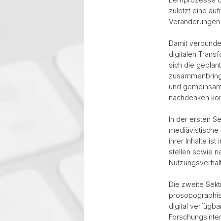
zuletzt eine au
Veränderungen i
Damit verbunden
digitalen Trans
sich die geplan
zusammenbringe
und gemeinsam 
nachdenken kö
In der ersten S
mediävistische 
ihrer Inhalte i
stellen sowie n
Nutzungsverhal
Die zweite Sekt
prosopographis
digital verfügb
Forschungsinte