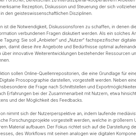
fmerksame Rezeption, Diskussion und Steuerung der sich vollzieh
n den geisteswissenschaftlichen Disziplinen.
 ist die Notwendigkeit, Diskussionsforen zu schaffen, in denen die
formation verbundenen Fragen diskutiert werden. Als ein solches A
te Tagung: Sie soll „Anbieter“ und „Nutzer“ fachspezifischer digita
n, damit diese ihre Angebote und Bedürfnisse optimal aufeinan
über innovative Weiterentwicklungen bestehender Ressourcen u
nnen.
ektion sollen Online-Quellenrepositorien, die eine Grundlage für ein
Digitale Prosopographie darstellen, vorgestellt werden. Neben eine
st insbesondere die Frage nach Schnittstellen und Exportmöglichkeit
ach Erfahrungen bei der Zusammenarbeit mit Nutzern, etwa hinsicht
tens und der Möglichkeit des Feedbacks.
ion nimmt sich der Nutzerperspektive an, indem laufende mediävis
che Forschungsprojekte vorgestellt werden, welche in größerem 
arem Material aufbauen. Der Fokus richtet sich auf die Darstellung 
resses, des Workflows mit seinen analogen wie digitalen Kompon