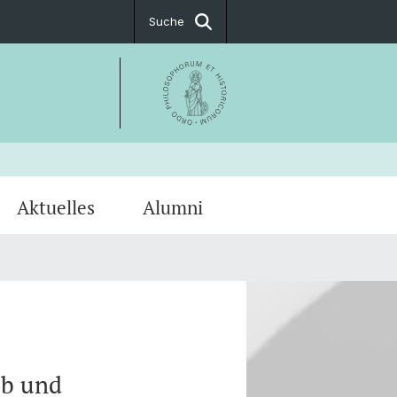
Suche
Aktuelles
Alumni
ssum
kum
PostDoc Association
eb und