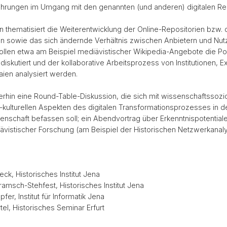
fahrungen im Umgang mit den genannten (und anderen) digitalen R
ion thematisiert die Weiterentwicklung der Online-Repositorien bzw. 
on sowie das sich ändernde Verhältnis zwischen Anbietern und Nutz
llen etwa am Beispiel mediävistischer Wikipedia-Angebote die Pot
diskutiert und der kollaborative Arbeitsprozess von Institutionen, 
Laien analysiert werden.
terhin eine Round-Table-Diskussion, die sich mit wissenschaftssozi
 -kulturellen Aspekten des digitalen Transformationsprozesses in d
nschaft befassen soll; ein Abendvortrag über Erkenntnispotentiale 
ävistischer Forschung (am Beispiel der Historischen Netzwerkanaly
ck, Historisches Institut Jena
ramsch-Stehfest, Historisches Institut Jena
pfer, Institut für Informatik Jena
rtel, Historisches Seminar Erfurt