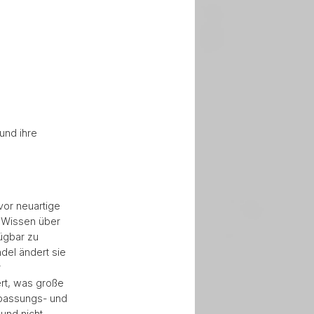
und ihre
 vor neuartige
s Wissen über
ügbar zu
del ändert sie
r
rt, was große
npassungs- und
 und nicht