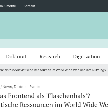
Dokumente
Kontakt
Doktorat
Research
Digitization
enhals'? Mediävistische Ressourcen im World Wide Web und ihre Nutzungs...
Zusammenarbeit
Seminar-, Masterarbeit & Masterprüfung
Promovierte
Archivierte Events
Impre
Prakti
PhD & 
Fachgruppe
0
/ News, Doktorat, Events
s Frontend als 'Flaschenhals'?
stische Ressourcen im World Wide W