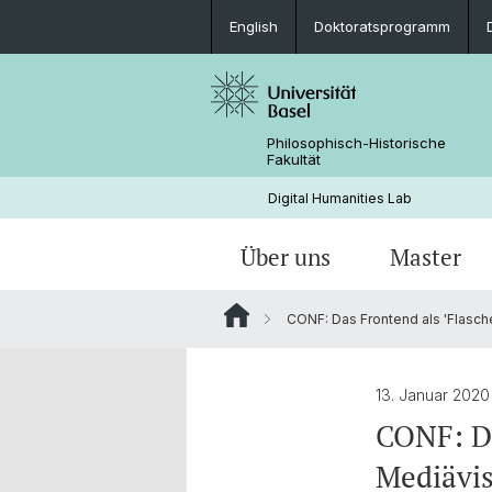
English
Doktoratsprogramm
Philosophisch-Historische
Fakultät
Digital Humanities Lab
Über uns
Master
CONF: Das Frontend als 'Flasch
Personen
Willkommen
Projekte von Doktoranden
Archivierte News
Dokumente & Links
Aktuelles
13. Januar 202
CONF: Da
Mediävi