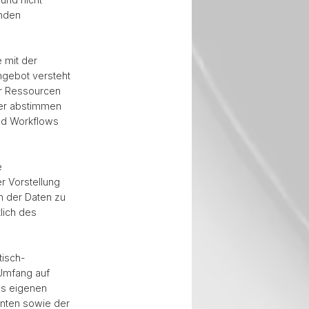
enden
 mit der
ngebot versteht
ler Ressourcen
der abstimmen
nd Workflows
e
r Vorstellung
en der Daten zu
lich des
tisch-
Umfang auf
des eigenen
enten sowie der