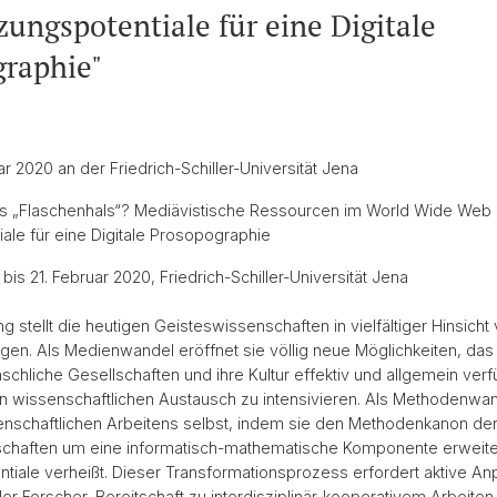
zungspotentiale für eine Digitale
raphie"
uar 2020 an der Friedrich-Schiller-Universität Jena
ls „Flaschenhals“? Mediävistische Ressourcen im World Wide Web 
ale für eine Digitale Prosopographie
is 21. Februar 2020, Friedrich-Schiller-Universität Jena
ung stellt die heutigen Geisteswissenschaften in vielfältiger Hinsicht
en. Als Medienwandel eröffnet sie völlig neue Möglichkeiten, da
hliche Gesellschaften und ihre Kultur effektiv und allgemein verf
 wissenschaftlichen Austausch zu intensivieren. Als Methodenwan
enschaftlichen Arbeitens selbst, indem sie den Methodenkanon de
chaften um eine informatisch-mathematische Komponente erweite
ntiale verheißt. Dieser Transformationsprozess erfordert aktive A
r Forscher, Bereitschaft zu interdisziplinär-kooperativem Arbeiten