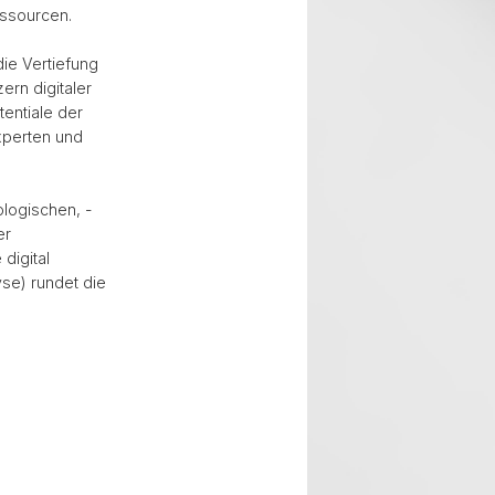
essourcen.
die Vertiefung
ern digitaler
entiale der
Experten und
ologischen, -
er
digital
se) rundet die