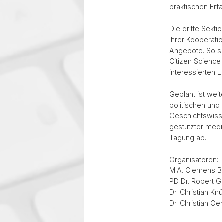
praktischen Er
Die dritte Sekt
ihrer Kooperati
Angebote. So so
Citizen Science 
interessierten 
Geplant ist wei
politischen und
Geschichtswisse
gestützter medi
Tagung ab.
Organisatoren:
M.A. Clemens Be
PD Dr. Robert G
Dr. Christian Knü
Dr. Christian Oe