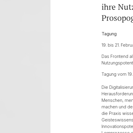
ihre Nut
Prosopog
Tagung
19. bis 21. Febr
Das Frontend a
Nutzungspotenti
Tagung vom 19. b
Die Digitalisier
Herausforderung
Menschen, mensc
machen und den
die Praxis wiss
Geisteswissens
Innovationspote
Lernprozesse de