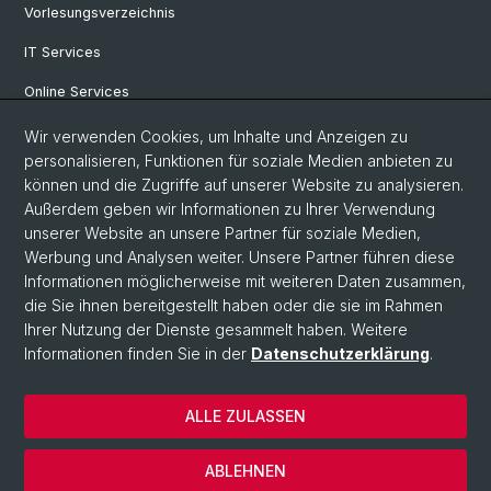
Vorlesungsverzeichnis
IT Services
Online Services
Personensuche
Wir verwenden Cookies, um Inhalte und Anzeigen zu
personalisieren, Funktionen für soziale Medien anbieten zu
PhD Programm
können und die Zugriffe auf unserer Website zu analysieren.
Außerdem geben wir Informationen zu Ihrer Verwendung
Dokumente & Links
unserer Website an unsere Partner für soziale Medien,
News & Events
Werbung und Analysen weiter. Unsere Partner führen diese
Informationen möglicherweise mit weiteren Daten zusammen,
die Sie ihnen bereitgestellt haben oder die sie im Rahmen
Ihrer Nutzung der Dienste gesammelt haben. Weitere
© Universität Basel
Informationen finden Sie in der
Datenschutzerklärung
.
Datenschutzerklärung
Philosophisch-Historische Fakultät
ALLE ZULASSEN
Home
Impressum
ABLEHNEN
Kontakt & Öffnungszeiten