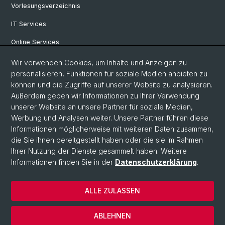
Vorlesungsverzeichnis
IT Services
Online Services
Personensuche
Wir verwenden Cookies, um Inhalte und Anzeigen zu
personalisieren, Funktionen für soziale Medien anbieten zu
PhD Programm
können und die Zugriffe auf unserer Website zu analysieren.
Außerdem geben wir Informationen zu Ihrer Verwendung
Dokumente & Links
unserer Website an unsere Partner für soziale Medien,
News & Events
Werbung und Analysen weiter. Unsere Partner führen diese
Informationen möglicherweise mit weiteren Daten zusammen,
die Sie ihnen bereitgestellt haben oder die sie im Rahmen
Ihrer Nutzung der Dienste gesammelt haben. Weitere
© Universität Basel
Informationen finden Sie in der
Datenschutzerklärung
.
Datenschutzerklärung
Philosophisch-Historische Fakultät
ALLE ZULASSEN
Home
Impressum
ABLEHNEN
Kontakt & Öffnungszeiten