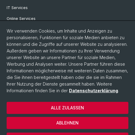
IT Services
Online Services
Personensuche
Wir verwenden Cookies, um Inhalte und Anzeigen zu
personalisieren, Funktionen für soziale Medien anbieten zu
PhD Programm
können und die Zugriffe auf unserer Website zu analysieren.
Außerdem geben wir Informationen zu Ihrer Verwendung
Dokumente & Links
unserer Website an unsere Partner für soziale Medien,
News & Events
Werbung und Analysen weiter. Unsere Partner führen diese
Informationen möglicherweise mit weiteren Daten zusammen,
die Sie ihnen bereitgestellt haben oder die sie im Rahmen
Ihrer Nutzung der Dienste gesammelt haben. Weitere
© Universität Basel
Informationen finden Sie in der
Datenschutzerklärung
.
Datenschutzerklärung
Philosophisch-Historische Fakultät
ALLE ZULASSEN
Home
Impressum
ABLEHNEN
Kontakt & Öffnungszeiten