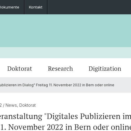
Dokumente
Kontakt
Doktorat
Research
Digitization
ublizieren im Dialog" Freitag 11. November 2022 in Bern oder online
Zusammenarbeit
Seminar-, Masterarbeit & Masterprüfung
Promovierte
Archivierte Events
Impre
Prakti
PhD & 
Fachgruppe
22
/ News, Doktorat
ranstaltung "Digitales Publizieren im
11. November 2022 in Bern oder onlin