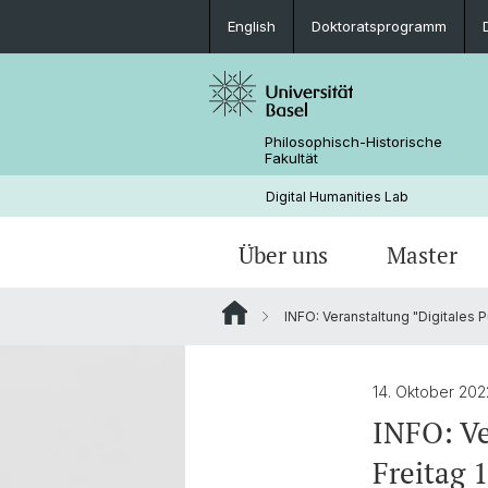
English
Doktoratsprogramm
Philosophisch-Historische
Fakultät
Digital Humanities Lab
Über uns
Master
INFO: Veranstaltung "Digitales P
Personen
Willkommen
Projekte von Doktoranden
Archivierte News
Dokumente & Links
Aktuelles
14. Oktober 20
INFO: Ve
Freitag 