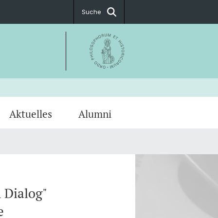
Suche
Aktuelles
Alumni
ssum
kum
PostDoc Association
 Dialog"
e