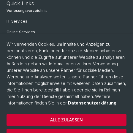
Quick Links
Vorlesungsverzeichnis
IT Services
Online Services
Personensuche
Wir verwenden Cookies, um Inhalte und Anzeigen zu
personalisieren, Funktionen für soziale Medien anbieten zu
PhD Programm
können und die Zugriffe auf unserer Website zu analysieren.
Außerdem geben wir Informationen zu Ihrer Verwendung
Dokumente & Links
unserer Website an unsere Partner für soziale Medien,
News & Events
Werbung und Analysen weiter. Unsere Partner führen diese
Informationen möglicherweise mit weiteren Daten zusammen,
die Sie ihnen bereitgestellt haben oder die sie im Rahmen
Ihrer Nutzung der Dienste gesammelt haben. Weitere
© Universität Basel
Informationen finden Sie in der
Datenschutzerklärung
.
Datenschutzerklärung
Philosophisch-Historische Fakultät
ALLE ZULASSEN
Home
Impressum