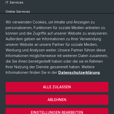
IT Services
Online Services
Personensuche
Wir verwenden Cookies, um Inhalte und Anzeigen zu
personalisieren, Funktionen für soziale Medien anbieten zu
PhD Programm
können und die Zugriffe auf unserer Website zu analysieren.
Außerdem geben wir Informationen zu Ihrer Verwendung
Dokumente & Links
unserer Website an unsere Partner für soziale Medien,
News & Events
Werbung und Analysen weiter. Unsere Partner führen diese
Informationen möglicherweise mit weiteren Daten zusammen,
die Sie ihnen bereitgestellt haben oder die sie im Rahmen
Ihrer Nutzung der Dienste gesammelt haben. Weitere
© Universität Basel
Informationen finden Sie in der
Datenschutzerklärung
.
Datenschutzerklärung
Philosophisch-Historische Fakultät
ALLE ZULASSEN
Home
Impressum
ABLEHNEN
Kontakt & Öffnungszeiten
Cookies
EINSTELLUNGEN BEARBEITEN