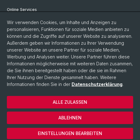
Online Services
Personensuche
Wir verwenden Cookies, um Inhalte und Anzeigen zu
personalisieren, Funktionen für soziale Medien anbieten zu
PhD Programm
können und die Zugriffe auf unserer Website zu analysieren.
Außerdem geben wir Informationen zu Ihrer Verwendung
Dokumente & Links
unserer Website an unsere Partner für soziale Medien,
News & Events
Werbung und Analysen weiter. Unsere Partner führen diese
Informationen möglicherweise mit weiteren Daten zusammen,
die Sie ihnen bereitgestellt haben oder die sie im Rahmen
Ihrer Nutzung der Dienste gesammelt haben. Weitere
© Universität Basel
Informationen finden Sie in der
Datenschutzerklärung
.
Datenschutzerklärung
Philosophisch-Historische Fakultät
ALLE ZULASSEN
Home
Impressum
ABLEHNEN
Kontakt & Öffnungszeiten
Cookies
EINSTELLUNGEN BEARBEITEN