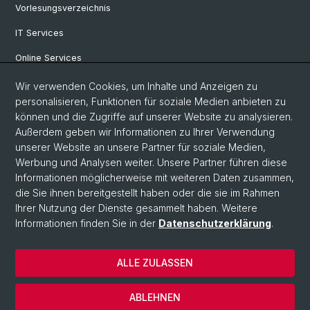
Vorlesungsverzeichnis
IT Services
Online Services
Personensuche
Wir verwenden Cookies, um Inhalte und Anzeigen zu
personalisieren, Funktionen für soziale Medien anbieten zu
PhD Programm
können und die Zugriffe auf unserer Website zu analysieren.
Außerdem geben wir Informationen zu Ihrer Verwendung
Dokumente & Links
unserer Website an unsere Partner für soziale Medien,
News & Events
Werbung und Analysen weiter. Unsere Partner führen diese
Informationen möglicherweise mit weiteren Daten zusammen,
die Sie ihnen bereitgestellt haben oder die sie im Rahmen
Ihrer Nutzung der Dienste gesammelt haben. Weitere
© Universität Basel
Informationen finden Sie in der
Datenschutzerklärung
.
Datenschutzerklärung
Philosophisch-Historische Fakultät
ALLE ZULASSEN
Home
Impressum
ABLEHNEN
Kontakt & Öffnungszeiten