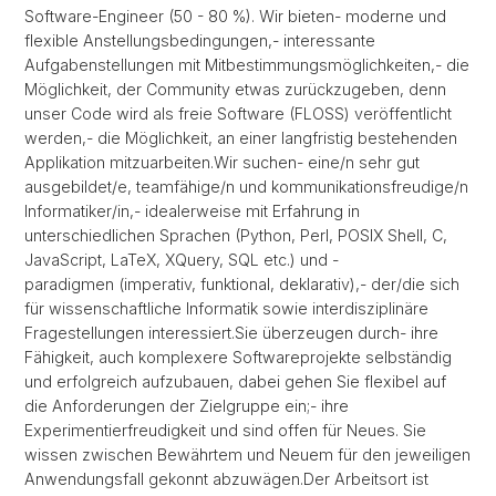
Software-Engineer (50 - 80 %). Wir bieten- moderne und
flexible Anstellungsbedingungen,- interessante
Aufgabenstellungen mit Mitbestimmungsmöglichkeiten,- die
Möglichkeit, der Community etwas zurückzugeben, denn
unser Code wird als freie Software (FLOSS) veröffentlicht
werden,- die Möglichkeit, an einer langfristig bestehenden
Applikation mitzuarbeiten.Wir suchen- eine/n sehr gut
ausgebildet/e, teamfähige/n und kommunikationsfreudige/n
Informatiker/in,- idealerweise mit Erfahrung in
unterschiedlichen Sprachen (Python, Perl, POSIX Shell, C,
JavaScript, LaTeX, XQuery, SQL etc.) und -
paradigmen (imperativ, funktional, deklarativ),- der/die sich
für wissenschaftliche Informatik sowie interdisziplinäre
Fragestellungen interessiert.Sie überzeugen durch- ihre
Fähigkeit, auch komplexere Softwareprojekte selbständig
und erfolgreich aufzubauen, dabei gehen Sie flexibel auf
die Anforderungen der Zielgruppe ein;- ihre
Experimentierfreudigkeit und sind offen für Neues. Sie
wissen zwischen Bewährtem und Neuem für den jeweiligen
Anwendungsfall gekonnt abzuwägen.Der Arbeitsort ist