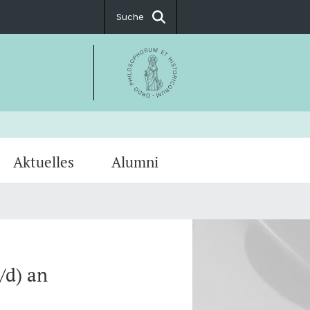
Suche
Aktuelles
Alumni
ssum
kum
PostDoc Association
/d) an