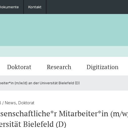
Dokumente
Kontakt
Doktorat
Research
Digitization
iter*in (m/w/d) an der Universität Bielefeld (D)
Zusammenarbeit
Seminar-, Masterarbeit & Masterprüfung
Promovierte
Archivierte Events
Impre
Prakti
PhD & 
Fachgruppe
23
/ News, Doktorat
senschaftliche*r Mitarbeiter*in (m/w
rsität Bielefeld (D)