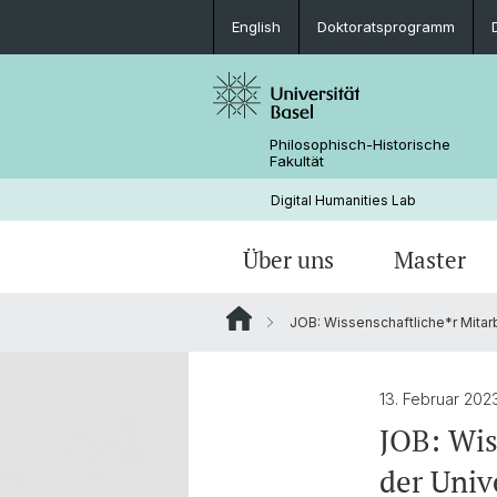
English
Doktoratsprogramm
Philosophisch-Historische
Fakultät
Digital Humanities Lab
Über uns
Master
JOB: Wissenschaftliche*r Mitarbe
Personen
Willkommen
Projekte von Doktoranden
Archivierte News
Dokumente & Links
Aktuelles
13. Februar 20
JOB: Wis
der Unive