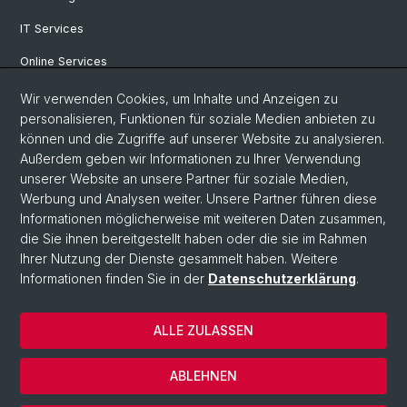
IT Services
Online Services
Personensuche
Wir verwenden Cookies, um Inhalte und Anzeigen zu
personalisieren, Funktionen für soziale Medien anbieten zu
PhD Programm
können und die Zugriffe auf unserer Website zu analysieren.
Außerdem geben wir Informationen zu Ihrer Verwendung
Dokumente & Links
unserer Website an unsere Partner für soziale Medien,
News & Events
Werbung und Analysen weiter. Unsere Partner führen diese
Informationen möglicherweise mit weiteren Daten zusammen,
die Sie ihnen bereitgestellt haben oder die sie im Rahmen
Ihrer Nutzung der Dienste gesammelt haben. Weitere
© Universität Basel
Informationen finden Sie in der
Datenschutzerklärung
.
Datenschutzerklärung
Philosophisch-Historische Fakultät
ALLE ZULASSEN
Home
Impressum
ABLEHNEN
Kontakt & Öffnungszeiten