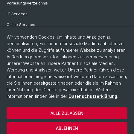
Vorlesungsverzeichnis
IT Services
Online Services
Personensuche
Wir verwenden Cookies, um Inhalte und Anzeigen zu
personalisieren, Funktionen für soziale Medien anbieten zu
PhD Programm
können und die Zugriffe auf unserer Website zu analysieren.
Außerdem geben wir Informationen zu Ihrer Verwendung
Dokumente & Links
unserer Website an unsere Partner für soziale Medien,
News & Events
Werbung und Analysen weiter. Unsere Partner führen diese
Informationen möglicherweise mit weiteren Daten zusammen,
die Sie ihnen bereitgestellt haben oder die sie im Rahmen
Ihrer Nutzung der Dienste gesammelt haben. Weitere
© Universität Basel
Informationen finden Sie in der
Datenschutzerklärung
.
Datenschutzerklärung
Philosophisch-Historische Fakultät
ALLE ZULASSEN
Home
Impressum
ABLEHNEN
Kontakt & Öffnungszeiten