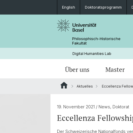
English
Doktoratsprogramm
Philosophisch-Historische
Fakultät
Digital Humanities Lab
Über uns
Master
Aktuelles
Eccellenza Fellows
Personen
Willkommen
Projekte von Doktoranden
Archivierte News
Dokumente & Links
Aktuelles
19. November 2021
/ News, Doktorat
Eccellenza Fellowshi
Der Schweizerische Nationalfonds vergi