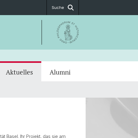
Suche
Aktuelles
Alumni
ssum
kum
PostDoc Association
t Basel. Ihr Projekt, das sie am