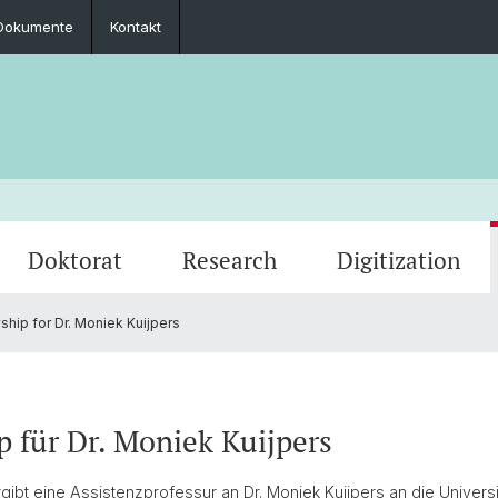
Dokumente
Kontakt
Doktorat
Research
Digitization
hip for Dr. Moniek Kuijpers
Zusammenarbeit
Seminar-, Masterarbeit & Masterprüfung
Promovierte
Archivierte Events
Impre
Prakti
PhD & 
Fachgruppe
p für Dr. Moniek Kuijpers
bt eine Assistenzprofessur an Dr. Moniek Kuijpers an die Universitä