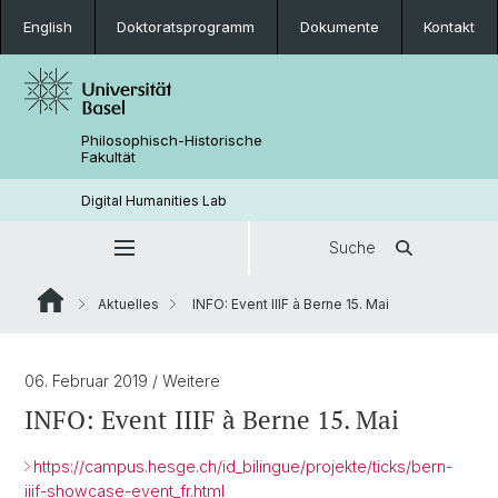
English
Doktoratsprogramm
Dokumente
Kontakt
Philosophisch-Historische
Fakultät
Digital Humanities Lab
Suche
Aktuelles
INFO: Event IIIF à Berne 15. Mai
06. Februar 2019
/ Weitere
INFO: Event IIIF à Berne 15. Mai
https://campus.hesge.ch/id_bilingue/projekte/ticks/bern-
iiif-showcase-event_fr.html