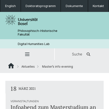
English
Doktoratsprogramm
Dokumente
Kontakt
Philosophisch-Historische
Fakultät
Digital Humanities Lab
Suche
Aktuelles
Master’s info evening
18
MÄRZ 2021
VERANSTALTUNGEN
Infoabend zum Masterstudium an