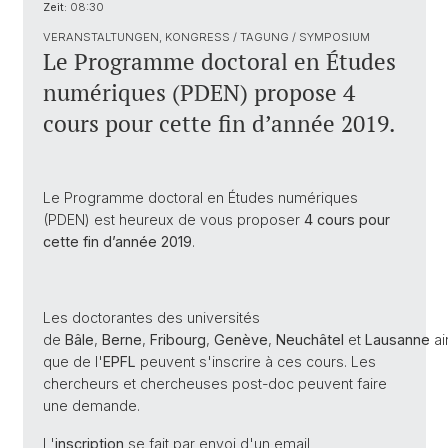
Zeit:
08:30
VERANSTALTUNGEN, KONGRESS / TAGUNG / SYMPOSIUM
Le Programme doctoral en Études
numériques (PDEN) propose 4
cours pour cette fin d’année 2019.
Le Programme doctoral en Études numériques
(PDEN) est heureux de vous proposer
4 cours pour
cette fin d’année 2019
.
Les doctorantes des universités
de
Bâle
,
Berne
,
Fribourg
,
Genève
,
Neuchâtel
et
Lausanne
ai
que de l'
EPFL
peuvent s'inscrire à ces cours. Les
chercheurs et chercheuses post-doc peuvent faire
une demande.
L'
inscription
se fait par envoi d'un email