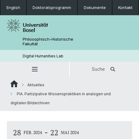
English
Doktoratsprogramm
Dokumente
Kontakt
Philosophisch-Historische
Fakultät
Digital Humanities Lab
Suche
Aktuelles
PIA. Partizipative Wissenspraktiken in analogen und
digitalen Bildarchiven
-
28
22
FEB. 2024
MAI 2024