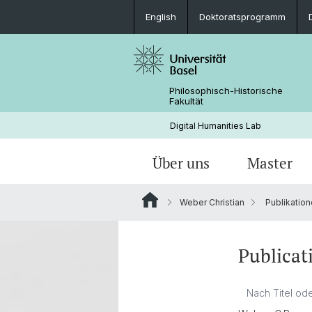
English
Doktoratsprogramm
Philosophisch-Historische
Fakultät
Digital Humanities Lab
Über uns
Master
Weber Christian
Publikatio
Personen
Willkommen
Projekte von Doktoranden
Archivierte News
Dokumente & Links
Aktuelles
Publicat