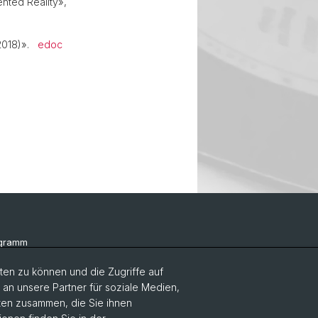
nted Reality»,
-2018)».
edoc
ogramm
te & Links
en zu können und die Zugriffe auf
n unsere Partner für soziale Medien,
Events
aten zusammen, die Sie ihnen