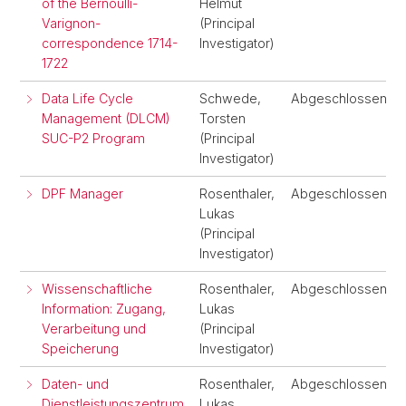
of the Bernoulli-
Helmut
Varignon-
(Principal
correspondence 1714-
Investigator)
1722
Data Life Cycle
Schwede,
Abgeschlossen
Management (DLCM)
Torsten
SUC-P2 Program
(Principal
Investigator)
DPF Manager
Rosenthaler,
Abgeschlossen
Lukas
(Principal
Investigator)
Wissenschaftliche
Rosenthaler,
Abgeschlossen
Information: Zugang,
Lukas
Verarbeitung und
(Principal
Speicherung
Investigator)
Daten- und
Rosenthaler,
Abgeschlossen
Dienstleistungszentrum
Lukas