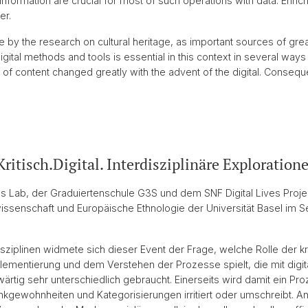
formation are crucial for most of such operations with data. Enr
er.
by the research on cultural heritage, as important sources of grea
igital methods and tools is essential in this context in several ways
 of content changed greatly with the advent of the digital. Conseque
itisch.Digital. Interdisziplinäre Exploration
es Lab, der Graduiertenschule G3S und dem SNF Digital Lives Proje
issenschaft und Europäische Ethnologie der Universität Basel im Se
ziplinen widmete sich dieser Event der Frage, welche Rolle der kri
ementierung und dem Verstehen der Prozesse spielt, die mit digit
wärtig sehr unterschiedlich gebraucht. Einerseits wird damit ein P
enkgewohnheiten und Kategorisierungen irritiert oder umschreibt. And