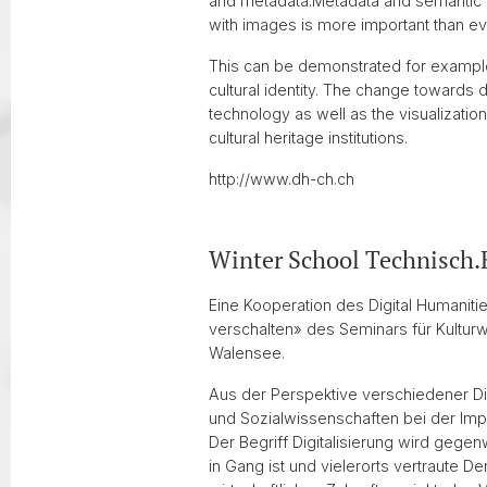
and metadata.Metadata and semantic in
with images is more important than ev
This can be demonstrated for example 
cultural identity. The change towards d
technology as well as the visualization
cultural heritage institutions.
http://www.dh-ch.ch
Winter School Technisch.Kr
Eine Kooperation des Digital Humaniti
verschalten» des Seminars für Kulturw
Walensee.
Aus der Perspektive verschiedener Dis
und Sozialwissenschaften bei der Impl
Der Begriff Digitalisierung wird gegen
in Gang ist und vielerorts vertraute D