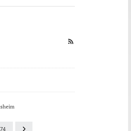
desheim
74