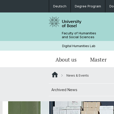
Deutsch
Degree Program
Do
Faculty of Humanities
and Social Sciences
Digital Humanities Lab
About us
Master
News & Events
Our Team
Welcome!
Projects of Doctoral Students
Archived News
Archived News
PhD News & Events
Documents & Links