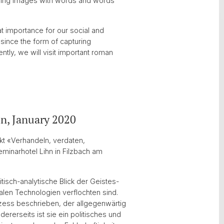
iching images with words and words
t importance for our social and
 since the form of capturing
ntly, we will visit important roman
en, January 2020
kt «Verhandeln, verdaten,
minarhotel Lihn in Filzbach am
tisch-analytische Blick der Geistes-
alen Technologien verflochten sind.
rozess beschrieben, der allgegenwärtig
ererseits ist sie ein politisches und