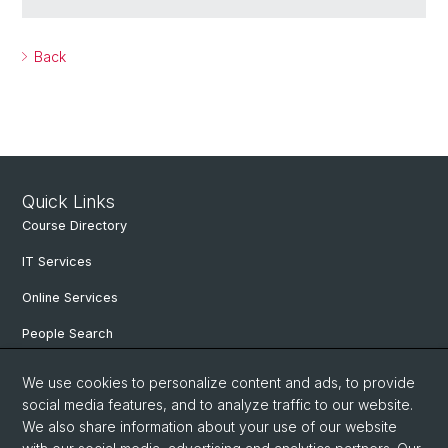
Back
Quick Links
Course Directory
IT Services
Online Services
People Search
Degree Program
We use cookies to personalize content and ads, to provide
social media features, and to analyze traffic to our website.
Documents & Links
We also share information about your use of our website
News & Events