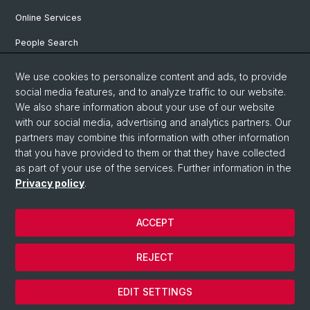
Online Services
People Search
Degree Program
We use cookies to personalize content and ads, to provide
social media features, and to analyze traffic to our website.
Documents & Links
We also share information about your use of our website
News & Events
with our social media, advertising and analytics partners. Our
partners may combine this information with other information
that you have provided to them or that they have collected
as part of your use of the services. Further information in the
© University of Basel
Privacy policy
.
Privacy Policy
Faculty of Humanities and Social Sciences
ACCEPT
Home
Legal Notice
REJECT
Contact & Opening Hours
Cookies
EDIT SETTINGS