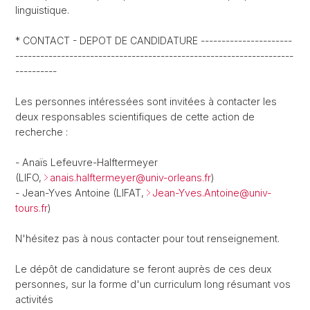
linguistique.
* CONTACT - DEPOT DE CANDIDATURE ----------------------
-------------------------------------------------------------------
----------
Les personnes intéressées sont invitées à contacter les
deux responsables scientifiques de cette action de
recherche :
- Anaïs Lefeuvre-Halftermeyer
(LIFO,
anais.halftermeyer@
univ-orleans.fr
)
- Jean-Yves Antoine (LIFAT,
Jean-Yves.Antoine@
univ-
tours.fr
)
N'hésitez pas à nous contacter pour tout renseignement.
Le dépôt de candidature se feront auprès de ces deux
personnes, sur la forme d'un curriculum long résumant vos
activités